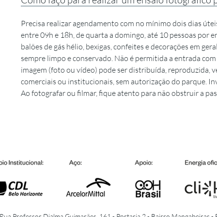
Precisa realizar agendamento com no mínimo dois dias útei
entre 09h e 18h, de quarta a domingo, até 10 pessoas por e
balões de gás hélio, bexigas, confeites e decorações em ge
sempre limpo e conservado. Não é permitida a entrada co
imagem (foto ou vídeo) pode ser distribuída, reproduzida, v
comerciais ou institucionais, sem autorização do parque. In
Ao fotografar ou filmar, fique atento para não obstruir a p
 Rua Professor Djalma Guimarães, 161 - Portaria 2 - Bairro Mangabeiras 