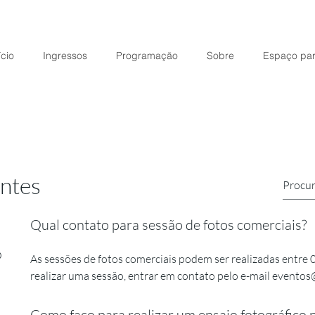
ício
Ingressos
Programação
Sobre
Espaço par
ntes
Qual contato para sessão de fotos comerciais?
O
As sessões de fotos comerciais podem ser realizadas entre 0
realizar uma sessão, entrar em contato pelo e-mail evento
Como faço para realizar um ensaio fotográfico p